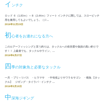
イ
ンチク
ロッド ６（1.83ｍ）～８（2.44ｍ）フィート インチクに関しては、スローピッチ
用を兼用してもよいでしょう。（ジ…
2016年12月19日
初
心者をお連れになる方へ
このルアーフィッシングと言う釣りは、タックルへの依存度や負担の高い釣りで
す！！ 上級者でも、タックルやライン、…
2016年6月27日
四
季の対象魚と必要なタックル
一月 ・ブリ～ツバス ・ヒラマサ ・中旬頃よりサワラ＆サゴシ ・根魚 【タッ
クル】 ジギング・タイラバ・インチク …
2016年3月10日
中
深海ジギング