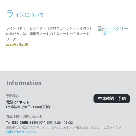
ラ
インについて
ライン（ＰＥ）とリーダー（フロロカーボン・ナイロン）
の結び方には、摩擦系ノットのＦＧノットやＰＲノット、
リーダー…
2016年1月21日
Information
予約窓口
空席確認・予約
電話 or ネット
(空席情報は毎日21:00頃更新)
電話予約・お問い合わせ
080-2505-8794
Tel.
(受付時間 9:00 - 21:00)
乗船中など電話が繋がりにくい、または出られない場合がありますが、ご了承ください。
お問い合わせフォーム