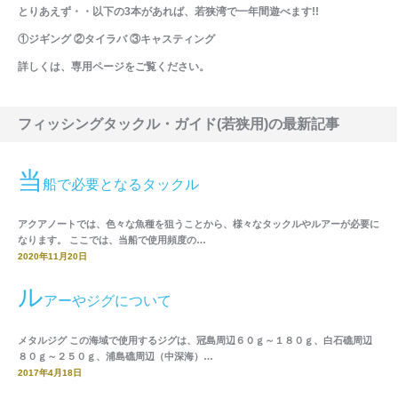
とりあえず・・以下の3本があれば、若狭湾で一年間遊べます!!
①ジギング ②タイラバ ③キャスティング
詳しくは、専用ページをご覧ください。
フィッシングタックル・ガイド(若狭用)の最新記事
当
船で必要となるタックル
アクアノートでは、色々な魚種を狙うことから、様々なタックルやルアーが必要に
なります。 ここでは、当船で使用頻度の…
2020年11月20日
ル
アーやジグについて
メタルジグ この海域で使用するジグは、冠島周辺６０ｇ～１８０ｇ、白石礁周辺
８０ｇ～２５０ｇ、浦島礁周辺（中深海）…
2017年4月18日