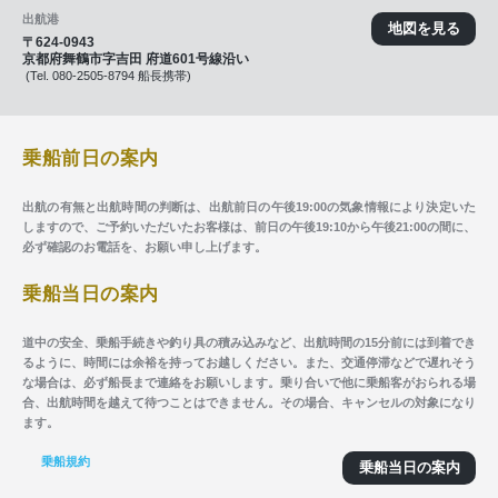
出航港
地図を見る
〒624-0943
京都府舞鶴市字吉田 府道601号線沿い
(Tel. 080-2505-8794 船長携帯)
乗船前日の案内
出航の有無と出航時間の判断は、出航前日の午後19:00の気象情報により決定いた
しますので、ご予約いただいたお客様は、前日の午後19:10から午後21:00の間に、
必ず確認のお電話を、お願い申し上げます。
乗船当日の案内
道中の安全、乗船手続きや釣り具の積み込みなど、出航時間の15分前には到着でき
るように、時間には余裕を持ってお越しください。また、交通停滞などで遅れそう
な場合は、必ず船長まで連絡をお願いします。乗り合いで他に乗船客がおられる場
合、出航時間を越えて待つことはできません。その場合、キャンセルの対象になり
ます。
乗船規約
乗船当日の案内