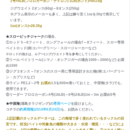
1号=4LB(フロロカーボン・ナイロン) 1LB(ポンド)=453.6g
ジグウエイト 2オンス(60g)～8オンス(250g)
※グラム表示のメーカーも多く、上記は解り安く1ozを30gで表示して
います。
1oz(オンス)=28.35g
★スローピッチジャーク
の場合、
①ロッド 5～6フィート、ロングフォールの場合7～8フィート、スロー専用
ベイトロッド(例:エバーグリーン・スロージャーカーなど)
※ロッドの強さは、ルアー(ジグ)ウエイト等を参考にしてください。
②リール ベイトリール(シマノ・オシアジガーの場合1000～2000など) お奨
め1500
③ジグ 2オンス～7オンスのスロー用に専用設計された物(例:エバーグリー
ン・カプリスなど)
④ライン PE1.2～2号
お奨め
1.5を600m巻いておくと、中深海(タラ)でも、
使用できます。
⑤リーダー フロロカーボン4号(16LB)～6号(24LB)1m～3m お奨め5号
★中深海
(浦島タラジギング)の
専用ページ
を設けました。
コチラの
釣果情報(2014年6月24日)
も、お読みください。
上記記載のタックルデーターは、この海域で多く使われているタックルの目
安です。状況(ベイトや対象魚の種類や大きさ・水深・潮流・・・など)によ