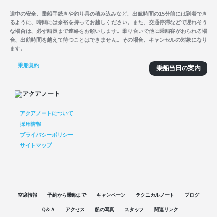
道中の安全、乗船手続きや釣り具の積み込みなど、出航時間の15分前には到着でき
るように、時間には余裕を持ってお越しください。また、交通停滞などで遅れそう
な場合は、必ず船長まで連絡をお願いします。乗り合いで他に乗船客がおられる場
合、出航時間を越えて待つことはできません。その場合、キャンセルの対象になり
ます。
乗船規約
乗船当日の案内
アクアノートについて
採用情報
プライバシーポリシー
サイトマップ
空席情報
予約から乗船まで
キャンペーン
テクニカルノート
ブログ
Ｑ＆Ａ
アクセス
船の写真
スタッフ
関連リンク