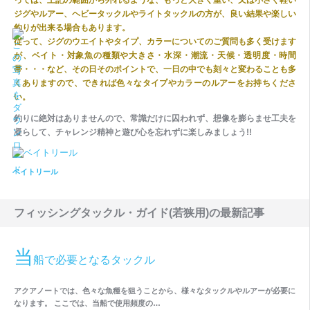
っては、上記の範囲から外れるような、もっと大きく重い、又は小さく軽い
ジグやルアー、ヘビータックルやライトタックルの方が、良い結果や楽しい
釣りが出来る場合もあります。
従って、ジグのウエイトやタイプ、カラーについてのご質問も多く受けます
が、ベイト・
対象魚の種類や大きさ・
水深・潮流・
天候
・透明度・時間
帯・・・など、その日そのポイントで、一日の中でも刻々と変わることも多
くありますので、できれば色々なタイプやカラーのルアーをお持ちくださ
い。
釣りに絶対はありませんので、常識だけに囚われず、想像を膨らませ工夫を
凝らして、チャレンジ精神と遊び心を忘れずに楽しみましょう!!
ベイトリール
フィッシングタックル・ガイド(若狭用)の最新記事
当
船で必要となるタックル
アクアノートでは、色々な魚種を狙うことから、様々なタックルやルアーが必要に
なります。 ここでは、当船で使用頻度の…