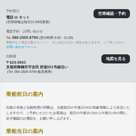
予約窓口
空席確認・予約
電話 or ネット
(空席情報は毎日21:00頃更新)
電話予約・お問い合わせ
080-2505-8794
Tel.
(受付時間 9:00 - 21:00)
乗船中など電話が繋がりにくい、または出られない場合がありますが、ご了承ください。
お問い合わせフォーム
出航港
地図を見る
〒624-0943
京都府舞鶴市字吉田 府道601号線沿い
(Tel. 080-2505-8794 船長携帯)
乗船前日の案内
出航の有無と出航時間の判断は、出航前日の午後19:00の気象情報により決定いた
しますので、ご予約いただいたお客様は、前日の午後19:10から午後21:00の間に、
必ず確認のお電話を、お願い申し上げます。
乗船当日の案内