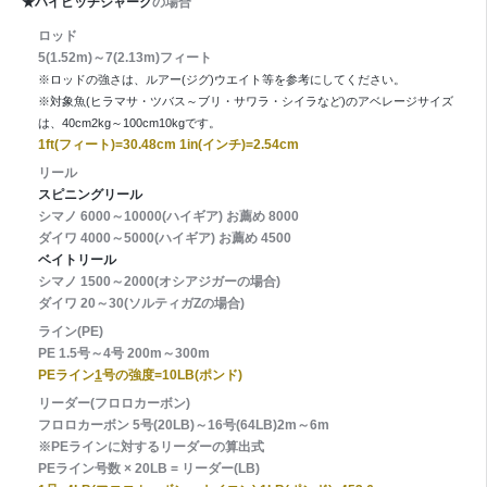
★ハイピッチジャーク
の場合
ロッド
5(1.52m)～7(2.13m)フィート
※ロッドの強さは、ルアー(ジグ)ウエイト等を参考にしてください。
※対象魚(ヒラマサ・ツバス～ブリ・サワラ・シイラなど)のアベレージサイズ
は、40cm2kg～100cm10kgです。
1ft(フィート)=30.48cm 1in(インチ)=2.54cm
リール
スピニングリール
シマノ 6000～10000(ハイギア) お薦め 8000
ダイワ 4000～5000(ハイギア) お薦め 4500
ベイトリール
シマノ 1500～2000(オシアジガーの場合)
ダイワ 20～30(ソルティガZの場合)
ライン(PE)
PE 1.5号～4号 200m～300m
PEライン
1
号の強度=10LB(ポンド)
リーダー(フロロカーボン)
フロロカーボン 5号(20LB)～16号(64LB)2m～6m
※PEラインに対するリーダーの算出式
PEライン号数 × 20LB = リーダー(LB)