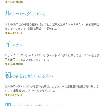
2020年11月20日
ル
アーやジグについて
メタルジグ この海域で使用するジグは、冠島周辺６０ｇ～１８０ｇ、白石礁周辺
８０ｇ～２５０ｇ、浦島礁周辺（中深海）…
2017年4月18日
イ
ンチク
ロッド ６（1.83ｍ）～８（2.44ｍ）フィート インチクに関しては、スローピッチ
用を兼用してもよいでしょう。（ジ…
2016年12月19日
初
心者をお連れになる方へ
このルアーフィッシングと言う釣りは、タックルへの依存度や負担の高い釣りで
す！！ 上級者でも、タックルやライン、…
2016年6月27日
四