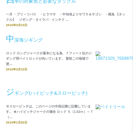
季の対象魚と必要なタックル
一月 ・ブリ～ツバス ・ヒラマサ ・中旬頃よりサワラ＆サゴシ ・根魚 【タッ
クル】 ジギング・タイラバ・インチク …
2016年3月10日
中
深海ジギング
ロッド ロングジャークが基本になる為、７フィート位のジ
ギング用ベイトロッドが向いています。 普段この地域で
使…
2016年3月10日
ジ
ギング(ハイピッチ&スローピッチ)
※スローピッチは、このページの中段以降に記載していま
す。 ★ハイピッチジャークの場合 ロッド ５（1.52ｍ）～７
（…
2016年1月26日