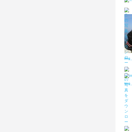
img_
img_