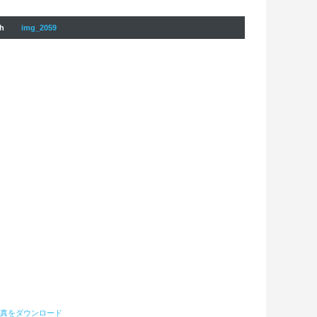
sh
img_2059