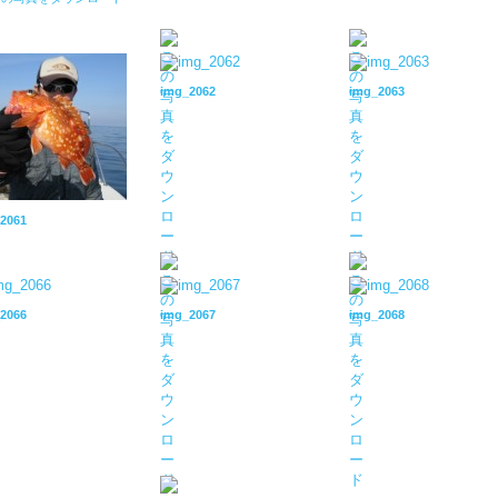
img_2062
img_2063
2061
2066
img_2067
img_2068