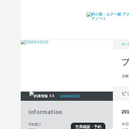
ホー
記事
ビ
8.6
2026年8月5日
Information
20
今日
予約窓口
空席確認・予約