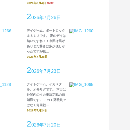
New
2026年8月4日
2
026年7月26日
デイゲーム。ボートロック
＆ＳＬＪです。 夏のデイは
熱いですね！！今回は風が
ありまだ暑さは多少優しか
ったですが風…
2026年7月28日
2
026年7月23日
ナイトゲーム。イカメタ
ル、オモリグです。 本日は
仲間内のイカ王決定戦の前
哨戦です。 この１発勝負で
はなく何回戦…
2026年7月24日
2
026年7月20日