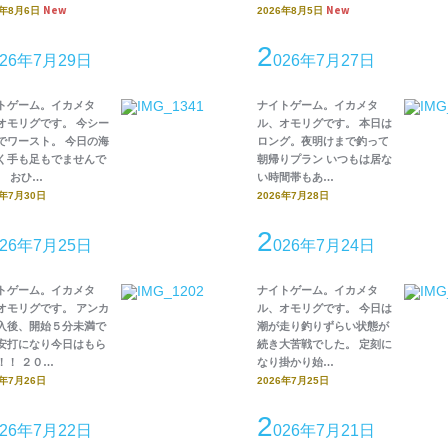
New
New
6年8月6日
2026年8月5日
2
026年7月29日
026年7月27日
トゲーム。イカメタ
ナイトゲーム。イカメタ
オモリグです。 今シー
ル、オモリグです。 本日は
でワースト。 今日の海
ロング。夜明けまで釣って
く手も足もでませんで
朝帰りプラン いつもは居な
。 おひ…
い時間帯もあ…
6年7月30日
2026年7月28日
2
026年7月25日
026年7月24日
トゲーム。イカメタ
ナイトゲーム。イカメタ
オモリグです。 アンカ
ル、オモリグです。 今日は
入後、開始５分未満で
潮が走り釣りずらい状態が
安打になり今日はもら
続き大苦戦でした。 定刻に
！！ ２０…
なり掛かり始…
6年7月26日
2026年7月25日
2
026年7月22日
026年7月21日