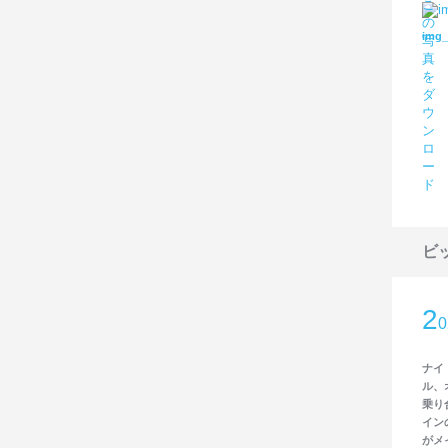
img_
ビ
2
ナイ
ル、
乗り
イン
がメ