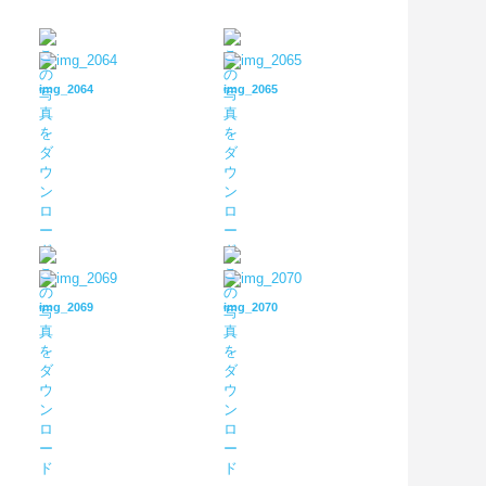
img_2064
img_2065
img_2069
img_2070