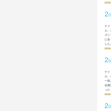
202
2
ナイ
ル、
ズン
に全
した
202
2
ナイ
ル、
ー投
全員
った
202
2