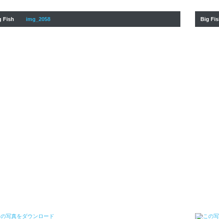
g Fish
img_2058
Big Fi