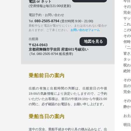
今日
電話 or ネット
(空席情報は毎日21:00頃更新)
その
完全
電話予約・お問い合わせ
サッ
080-2505-8794
Tel.
(受付時間 9:00 - 21:00)
これ
乗船中など電話が繋がりにくい、または出られない場合が
この
ありますが、ご了承ください。
お問い合わせフォーム
その
出航港
地図を見る
何時
〒624-0943
「二
京都府舞鶴市字吉田 府道601号線沿い
皆さ
(Tel. 080-2505-8794 船長携帯)
タッ
呪わ
ここからコンテンツエリアです。
絶対
乗船前日の案内
その
目の
出航の有無と出航時間の判断は、出航前日の午後
完全
19:00の気象情報により決定いたしますので、ご予約
いただいたお客様は、前日の午後19:10から午後21:00
その
の間に、必ず確認のお電話を、お願い申し上げます。
静か
乗船当日の案内
お土
明日
道中の安全、乗船手続きや釣り具の積み込みなど、出