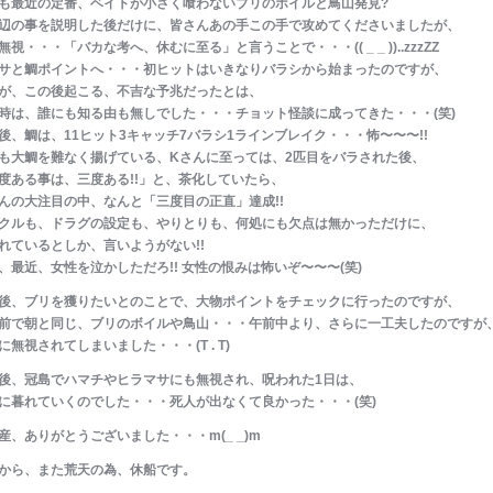
も最近の定番、ベイトが小さく喰わないブリのボイルと鳥山発見?
辺の事を説明した後だけに、皆さんあの手この手で攻めてくださいましたが、
無視・・・「バカな考へ、休むに至る」と言うことで・・・(( _ _ ))..zzzZZ
サと鯛ポイントへ・・・初ヒットはいきなりバラシから始まったのですが、
が、この後起こる、不吉な予兆だったとは、
時は、誰にも知る由も無しでした・・・チョット怪談に成ってきた・・・(笑)
後、鯛は、11ヒット3キャッチ7バラシ1ラインブレイク・・・怖〜〜〜!!
も大鯛を難なく揚げている、Kさんに至っては、2匹目をバラされた後、
度ある事は、三度ある!!」と、茶化していたら、
んの大注目の中、なんと「三度目の正直」達成!!
クルも、ドラグの設定も、やりとりも、何処にも欠点は無かっただけに、
れているとしか、言いようがない!!
、最近、女性を泣かしただろ!! 女性の恨みは怖いぞ〜〜〜(笑)
後、ブリを獲りたいとのことで、大物ポイントをチェックに行ったのですが、
前で朝と同じ、ブリのボイルや鳥山・・・午前中より、さらに一工夫したのですが
に無視されてしまいました・・・(T . T)
後、冠島でハマチやヒラマサにも無視され、呪われた1日は、
に暮れていくのでした・・・死人が出なくて良かった・・・(笑)
産、ありがとうございました・・・m(_ _)m
から、また荒天の為、休船です。