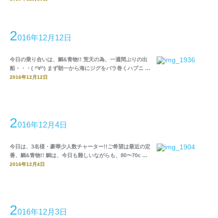
2
016年12月12日
今日の乗り合いは、鯛&青物!! 荒天の為、一週間ぶりの出
船・・・( ^∀^) まず朝一から海にジグをバラ巻くハプニ …
2016年12月12日
2
016年12月4日
今日は、3名様・豪華少人数チャーター!!ご希望は最近の定
番、鯛&青物!! 鯛は、今日も難しいながらも、80〜70c …
2016年12月4日
2
016年12月3日