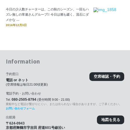
今日の少人数チャーターは、この秋のシーズン、一回もハ
ズレ無しの常連さんグループ!! 今日は潮も緩く、流石にダ
メかな …
2016年12月3日
Information
予約窓口
空席確認・予約
電話 or ネット
(空席情報は毎日21:00頃更新)
電話予約・お問い合わせ
080-2505-8794
Tel.
(受付時間 9:00 - 21:00)
乗船中など電話が繋がりにくい、または出られない場合がありますが、ご了承ください。
お問い合わせフォーム
出航港
地図を見る
〒624-0943
京都府舞鶴市字吉田 府道601号線沿い