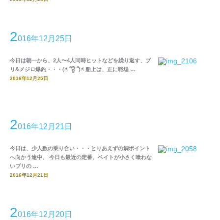
2
016年12月25日
今日は朝一から、2人〜4人同時ヒットなどを繰り返す、ブ
リ&メジロ爆釣・・・(☝︎ ՞ਊ ՞)☝︎ 船上は、正に戦場 …
2016年12月25日
2
016年12月21日
今日は、少人数の乗り合い・・・とりあえずの鯛ポイント
へ向かう途中、 今日も最近の定番、ベイトが小さく喰わな
いブリの …
2016年12月21日
2
016年12月20日