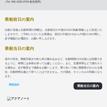
(Tel. 080-2505-8794 船長携帯)
乗船前日の案内
出航の有無と出航時間の判断は、出航前日の午後19:00の気象情報により決定いた
しますので、ご予約いただいたお客様は、前日の午後19:10から午後21:00の間に、
必ず確認のお電話を、お願い申し上げます。
乗船当日の案内
道中の安全、乗船手続きや釣り具の積み込みなど、出航時間の15分前には到着でき
るように、時間には余裕を持ってお越しください。また、交通停滞などで遅れそう
な場合は、必ず船長まで連絡をお願いします。乗り合いで他に乗船客がおられる場
合、出航時間を越えて待つことはできません。その場合、キャンセルの対象になり
ます。
乗船規約
乗船当日の案内