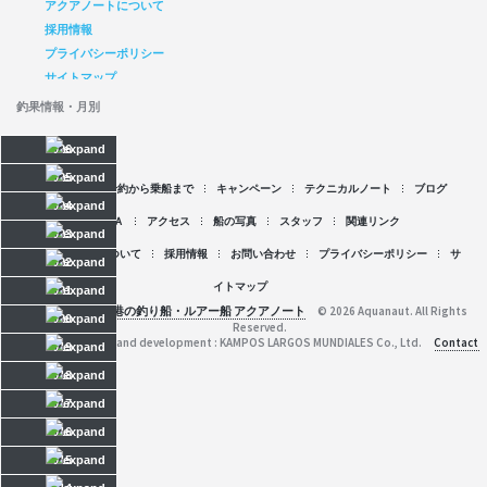
アクアノートについて
採用情報
プライバシーポリシー
サイトマップ
釣果情報・月別
2026
2025
空席情報
予約から乗船まで
キャンペーン
テクニカルノート
ブログ
2024
Ｑ＆Ａ
アクセス
船の写真
スタッフ
関連リンク
2023
アクアノートについて
採用情報
お問い合わせ
プライバシーポリシー
サ
2022
イトマップ
2021
京都府舞鶴港の釣り船・ルアー船 アクアノート
© 2026 Aquanaut. All Rights
2020
Reserved.
Web planning and development : KAMPOS LARGOS MUNDIALES Co., Ltd.
Contact
2019
2018
2017
2016
2015