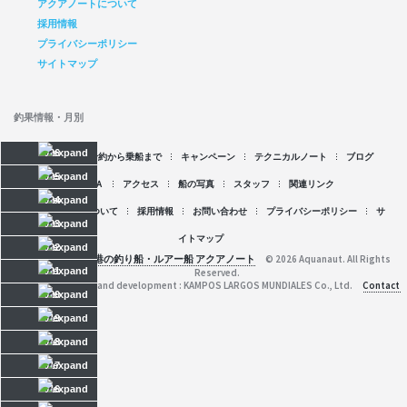
アクアノートについて
採用情報
プライバシーポリシー
サイトマップ
釣果情報・月別
2026
空席情報
予約から乗船まで
キャンペーン
テクニカルノート
ブログ
2025
Ｑ＆Ａ
アクセス
船の写真
スタッフ
関連リンク
2024
アクアノートについて
採用情報
お問い合わせ
プライバシーポリシー
サ
2023
イトマップ
2022
京都府舞鶴港の釣り船・ルアー船 アクアノート
© 2026 Aquanaut. All Rights
2021
Reserved.
Web planning and development : KAMPOS LARGOS MUNDIALES Co., Ltd.
Contact
2020
2019
2018
2017
2016