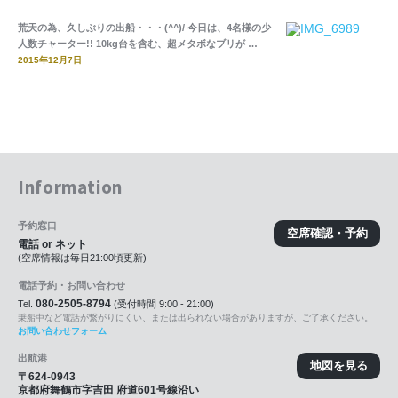
荒天の為、久しぶりの出船・・・(^^)/ 今日は、4名様の少
人数チャーター!! 10kg台を含む、超メタボなブリが …
2015年12月7日
Information
予約窓口
空席確認・予約
電話 or ネット
(空席情報は毎日21:00頃更新)
電話予約・お問い合わせ
080-2505-8794
Tel.
(受付時間 9:00 - 21:00)
乗船中など電話が繋がりにくい、または出られない場合がありますが、ご了承ください。
お問い合わせフォーム
出航港
地図を見る
〒624-0943
京都府舞鶴市字吉田 府道601号線沿い