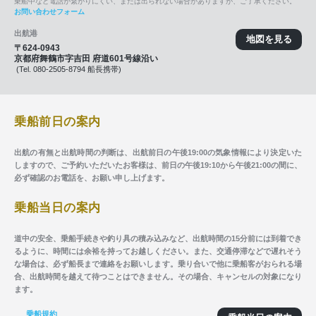
乗船中など電話が繋がりにくい、または出られない場合がありますが、ご了承ください。
お問い合わせフォーム
出航港
地図を見る
〒624-0943
京都府舞鶴市字吉田 府道601号線沿い
(Tel. 080-2505-8794 船長携帯)
乗船前日の案内
出航の有無と出航時間の判断は、出航前日の午後19:00の気象情報により決定いた
しますので、ご予約いただいたお客様は、前日の午後19:10から午後21:00の間に、
必ず確認のお電話を、お願い申し上げます。
乗船当日の案内
道中の安全、乗船手続きや釣り具の積み込みなど、出航時間の15分前には到着でき
るように、時間には余裕を持ってお越しください。また、交通停滞などで遅れそう
な場合は、必ず船長まで連絡をお願いします。乗り合いで他に乗船客がおられる場
合、出航時間を越えて待つことはできません。その場合、キャンセルの対象になり
ます。
乗船規約