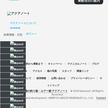
乗船当日の案内
アクアノートについて
採用情報
プライバシーポリシー
釣果情報・月別
サイトマップ
2026
2025
2024
2023
空席情報
予約から乗船まで
キャンペーン
テクニカルノート
ブログ
2022
Ｑ＆Ａ
アクセス
船の写真
スタッフ
関連リンク
2021
アクアノートについて
採用情報
お問い合わせ
プライバシーポリシー
サ
2020
イトマップ
2019
京都府舞鶴港の釣り船・ルアー船 アクアノート
© 2026 Aquanaut. All Rights
2018
Reserved.
Web planning and development : KAMPOS LARGOS MUNDIALES Co., Ltd.
Contact
2017
2016