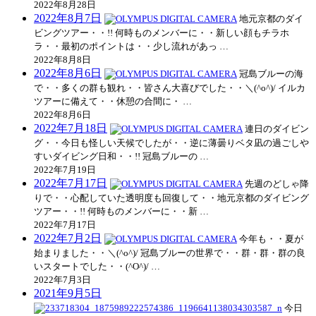
2022年8月28日
2022年8月7日
地元京都のダイ
ビングツアー・・!! 何時ものメンバーに・・新しい顔もチラホ
ラ・・最初のポイントは・・少し流れがあっ …
2022年8月8日
2022年8月6日
冠島ブルーの海
で・・多くの群も観れ・・皆さん大喜びでした・・＼(^o^)/ イルカ
ツアーに備えて・・休憩の合間に・ …
2022年8月6日
2022年7月18日
連日のダイビン
グ・・今日も怪しい天候でしたが・・逆に薄曇りベタ凪の過ごしや
すいダイビング日和・・!! 冠島ブルーの …
2022年7月19日
2022年7月17日
先週のどしゃ降
りで・・心配していた透明度も回復して・・地元京都のダイビング
ツアー・・!! 何時ものメンバーに・・新 …
2022年7月17日
2022年7月2日
今年も・・夏が
始まりました・・＼(^o^)/ 冠島ブルーの世界で・・群・群・群の良
いスタートでした・・(^O^)/ …
2022年7月3日
2021年9月5日
今日