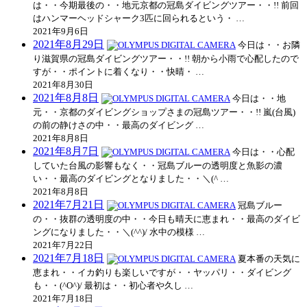
は・・今期最後の・・地元京都の冠島ダイビングツアー・・!! 前回
はハンマーヘッドシャーク3匹に回られるという・ …
2021年9月6日
2021年8月29日
今日は・・お隣
り滋賀県の冠島ダイビングツアー・・!! 朝から小雨で心配したので
すが・・ポイントに着くなり・・快晴・ …
2021年8月30日
2021年8月8日
今日は・・地
元・・京都のダイビングショップさまの冠島ツアー・・!! 嵐(台風)
の前の静けさの中・・最高のダイビング …
2021年8月8日
2021年8月7日
今日は・・心配
していた台風の影響もなく・・冠島ブルーの透明度と魚影の濃
い・・最高のダイビングとなりました・・＼(^ …
2021年8月8日
2021年7月21日
冠島ブルー
の・・抜群の透明度の中・・今日も晴天に恵まれ・・最高のダイビ
ングになりました・・＼(^^)/ 水中の模様 …
2021年7月22日
2021年7月18日
夏本番の天気に
恵まれ・・イカ釣りも楽しいですが・・ヤッパリ・・ダイビング
も・・(^O^)/ 最初は・・初心者や久し …
2021年7月18日