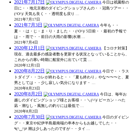
2021年7月17日
今日は祇園祭の
日に・・地元京都のダイビングショップさんの・・冠島ツアー・・
(^O^)/ 天気も良く・・透明度も戻り …
2021年7月17日
2021年7月3日
今年も・・
夏・・は・じ・ま・り・ました・・(^O^)/ 5日前・・最初の予報で
は・・雨で・・前日の大雨の影響(水潮 …
2021年7月4日
2020年12月1日
【コロナ対策】
現在、過去最多の感染者数を更新する状況となっていることから、
これからの寒い時期に船室外に出ていて貰 …
2020年12月1日
2020年8月22日
今日で・・ラス
トダイブ・・コレが終わると・・「夏も終わり」やな〜〜〜と、夏
男としては・・少し寂しい気分になります・ …
2020年8月23日
2020年8月2日
今日は、毎年お
越しのダイビングショップ様とお客様・・＼(^^)/ ピーカン・べた
凪・潮なし・風無しの釣りには最低で …
2020年8月2日
2020年7月30日
今日のダイビン
グ・・東京や紀伊半島最南端の串本からもお越しでした・・
٩(^‿^)۶ 潮は少しあったのですが・・タイ …