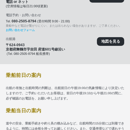
電話 or ネット
(空席情報は毎日21:00頃更新)
電話予約・お問い合わせ
080-2505-8794
Tel.
(受付時間 9:00 - 21:00)
乗船中など電話が繋がりにくい、または出られない場合がありますが、ご了承ください。
お問い合わせフォーム
出航港
地図を見る
〒624-0943
京都府舞鶴市字吉田 府道601号線沿い
(Tel. 080-2505-8794 船長携帯)
乗船前日の案内
出航の有無と出航時間の判断は、出航前日の午後19:00の気象情報により決定いた
しますので、ご予約いただいたお客様は、前日の午後19:10から午後21:00の間に、
必ず確認のお電話を、お願い申し上げます。
乗船当日の案内
道中の安全、乗船手続きや釣り具の積み込みなど、出航時間の15分前には到着でき
るように、時間には余裕を持ってお越しください。また、交通停滞などで遅れそう