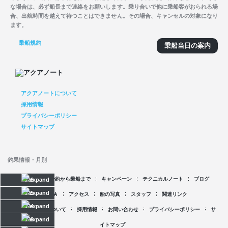
な場合は、必ず船長まで連絡をお願いします。乗り合いで他に乗船客がおられる場
合、出航時間を越えて待つことはできません。その場合、キャンセルの対象になり
ます。
乗船規約
乗船当日の案内
アクアノートについて
採用情報
プライバシーポリシー
サイトマップ
釣果情報・月別
空席情報
予約から乗船まで
キャンペーン
テクニカルノート
ブログ
2026
2025
Ｑ＆Ａ
アクセス
船の写真
スタッフ
関連リンク
2024
アクアノートについて
採用情報
お問い合わせ
プライバシーポリシー
サ
2023
イトマップ