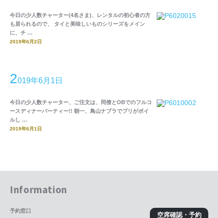
今日の少人数チャーター(4名さま)、レンタルの初心者の方
も居られるので、 タイと美味しいものシリーズをメイン
に、チ …
2019年6月2日
2
019年6月1日
今日の少人数チャーター、ご注文は、同僚とOBでのフルコ
ースディナーパーティー!! 朝一、鳥山ナブラでブリがボイ
ルし …
2019年6月1日
Information
予約窓口
空席確認・予約