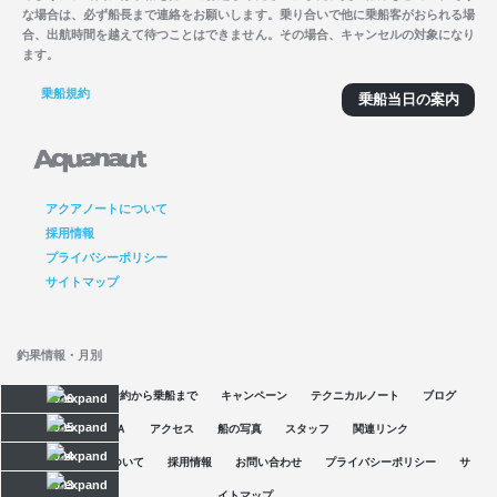
な場合は、必ず船長まで連絡をお願いします。乗り合いで他に乗船客がおられる場
合、出航時間を越えて待つことはできません。その場合、キャンセルの対象になり
ます。
乗船規約
乗船当日の案内
アクアノートについて
採用情報
プライバシーポリシー
サイトマップ
釣果情報・月別
空席情報
予約から乗船まで
キャンペーン
テクニカルノート
ブログ
2026
2025
Ｑ＆Ａ
アクセス
船の写真
スタッフ
関連リンク
2024
アクアノートについて
採用情報
お問い合わせ
プライバシーポリシー
サ
2023
イトマップ