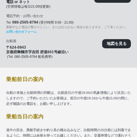
電話 or ネット
(空席情報は毎日21:00頃更新)
電話予約・お問い合わせ
080-2505-8794
Tel.
(受付時間 9:00 - 21:00)
乗船中など電話が繋がりにくい、または出られない場合がありますが、ご了承ください。
お問い合わせフォーム
出航港
地図を見る
〒624-0943
京都府舞鶴市字吉田 府道601号線沿い
(Tel. 080-2505-8794 船長携帯)
乗船前日の案内
出航の有無と出航時間の判断は、出航前日の午後19:00の気象情報により決定いた
しますので、ご予約いただいたお客様は、前日の午後19:10から午後21:00の間に、
必ず確認のお電話を、お願い申し上げます。
乗船当日の案内
道中の安全、乗船手続きや釣り具の積み込みなど、出航時間の15分前には到着でき
るように、時間には余裕を持ってお越しください。また、交通停滞などで遅れそう