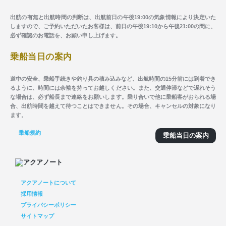
出航の有無と出航時間の判断は、出航前日の午後19:00の気象情報により決定いた
しますので、ご予約いただいたお客様は、前日の午後19:10から午後21:00の間に、
必ず確認のお電話を、お願い申し上げます。
乗船当日の案内
道中の安全、乗船手続きや釣り具の積み込みなど、出航時間の15分前には到着でき
るように、時間には余裕を持ってお越しください。また、交通停滞などで遅れそう
な場合は、必ず船長まで連絡をお願いします。乗り合いで他に乗船客がおられる場
合、出航時間を越えて待つことはできません。その場合、キャンセルの対象になり
ます。
乗船規約
乗船当日の案内
アクアノートについて
採用情報
プライバシーポリシー
サイトマップ