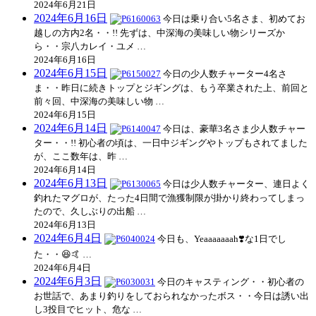
2024年6月21日
2024年6月16日
今日は乗り合い5名さま、初めてお
越しの方内2名・・!! 先ずは、中深海の美味しい物シリーズか
ら・・宗八カレイ・ユメ …
2024年6月16日
2024年6月15日
今日の少人数チャーター4名さ
ま・・昨日に続きトップとジギングは、もう卒業された上、前回と
前々回、中深海の美味しい物 …
2024年6月15日
2024年6月14日
今日は、豪華3名さま少人数チャー
ター・・!! 初心者の頃は、一日中ジギングやトップもされてました
が、ここ数年は、昨 …
2024年6月14日
2024年6月13日
今日は少人数チャーター、連日よく
釣れたマグロが、たった4日間で漁獲制限が掛かり終わってしまっ
たので、久しぶりの出船 …
2024年6月13日
2024年6月4日
今日も、Yeaaaaaaah❣️な1日でし
た・・😆🤙 …
2024年6月4日
2024年6月3日
今日のキャスティング・・初心者の
お世話で、あまり釣りをしておられなかったボス・・今日は誘い出
し3投目でヒット、危な …