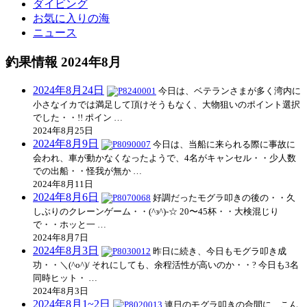
ダイビング
お気に入りの海
ニュース
釣果情報 2024年8月
2024年8月24日
今日は、ベテランさまが多く湾内に
小さなイカでは満足して頂けそうもなく、大物狙いのポイント選択
でした・・!! ポイン …
2024年8月25日
2024年8月9日
今日は、当船に来られる際に事故に
会われ、車が動かなくなったようで、4名がキャンセル・・少人数
での出船・・怪我が無か …
2024年8月11日
2024年8月6日
好調だったモグラ叩きの後の・・久
しぶりのクレーンゲーム・・(^з^)-☆ 20〜45杯・・大検混じり
で・・ホッと一 …
2024年8月7日
2024年8月3日
昨日に続き、今日もモグラ叩き成
功・・＼(^o^)/ それにしても、余程活性が高いのか・・? 今日も3名
同時ヒット・ …
2024年8月3日
2024年8月1~2日
連日のモグラ叩きの合間に、こん