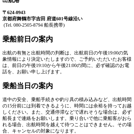
出航港
〒624-0943
京都府舞鶴市字吉田 府道601号線沿い
(Tel. 080-2505-8794 船長携帯)
乗船前日の案内
出航の有無と出航時間の判断は、出航前日の午後19:00の気
象情報により決定いたしますので、ご予約いただいたお客様
は、前日の午後19:10から午後21:00の間に、必ず確認のお電
話を、お願い申し上げます。
乗船当日の案内
道中の安全、乗船手続きや釣り具の積み込みなど、出航時間
の15分前には到着できるように、時間には余裕を持ってお越
しください。また、交通停滞などで遅れそうな場合は、必ず
船長まで連絡をお願いします。乗り合いで他に乗船客がおら
れる場合、出航時間を越えて待つことはできません。その場
合、キャンセルの対象になります。