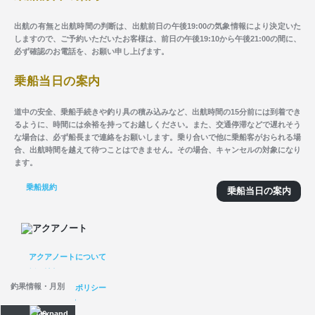
出航の有無と出航時間の判断は、出航前日の午後19:00の気象情報により決定いた
しますので、ご予約いただいたお客様は、前日の午後19:10から午後21:00の間に、
必ず確認のお電話を、お願い申し上げます。
乗船当日の案内
道中の安全、乗船手続きや釣り具の積み込みなど、出航時間の15分前には到着でき
るように、時間には余裕を持ってお越しください。また、交通停滞などで遅れそう
な場合は、必ず船長まで連絡をお願いします。乗り合いで他に乗船客がおられる場
合、出航時間を越えて待つことはできません。その場合、キャンセルの対象になり
ます。
乗船規約
乗船当日の案内
アクアノートについて
採用情報
釣果情報・月別
プライバシーポリシー
サイトマップ
2026