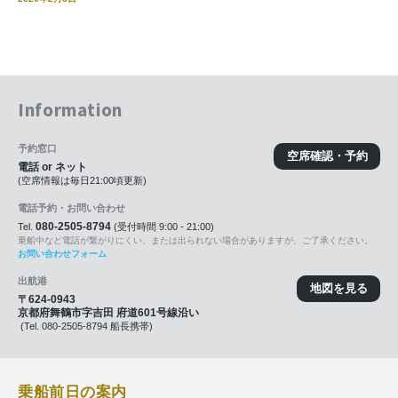
Information
予約窓口
空席確認・予約
電話 or ネット
(空席情報は毎日21:00頃更新)
電話予約・お問い合わせ
080-2505-8794
Tel.
(受付時間 9:00 - 21:00)
乗船中など電話が繋がりにくい、または出られない場合がありますが、ご了承ください。
お問い合わせフォーム
出航港
地図を見る
〒624-0943
京都府舞鶴市字吉田 府道601号線沿い
(Tel. 080-2505-8794 船長携帯)
乗船前日の案内