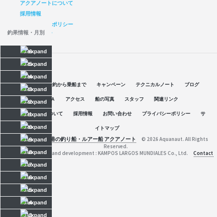
アクアノートについて
採用情報
プライバシーポリシー
釣果情報・月別
サイトマップ
2026
2025
2024
空席情報
予約から乗船まで
キャンペーン
テクニカルノート
ブログ
2023
Ｑ＆Ａ
アクセス
船の写真
スタッフ
関連リンク
2022
アクアノートについて
採用情報
お問い合わせ
プライバシーポリシー
サ
2021
2020
イトマップ
京都府舞鶴港の釣り船・ルアー船 アクアノート
© 2026 Aquanaut. All Rights
2019
Reserved.
2018
Web planning and development : KAMPOS LARGOS MUNDIALES Co., Ltd.
Contact
2017
2016
2015
2014
2013