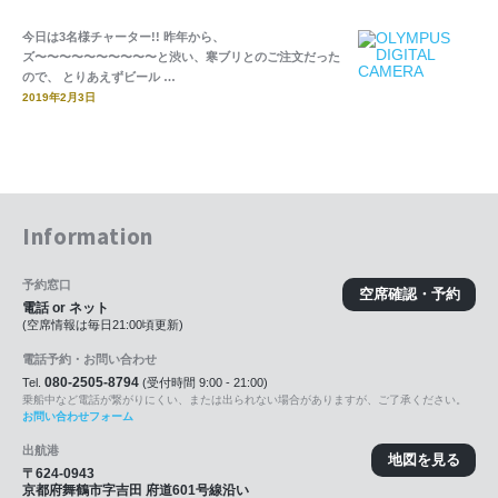
今日は3名様チャーター!! 昨年から、
ズ〜〜〜〜〜〜〜〜〜〜と渋い、寒ブリとのご注文だった
ので、 とりあえずビール …
2019年2月3日
Information
予約窓口
空席確認・予約
電話 or ネット
(空席情報は毎日21:00頃更新)
電話予約・お問い合わせ
080-2505-8794
Tel.
(受付時間 9:00 - 21:00)
乗船中など電話が繋がりにくい、または出られない場合がありますが、ご了承ください。
お問い合わせフォーム
出航港
地図を見る
〒624-0943
京都府舞鶴市字吉田 府道601号線沿い