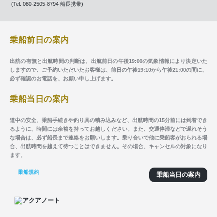
(Tel. 080-2505-8794 船長携帯)
乗船前日の案内
出航の有無と出航時間の判断は、出航前日の午後19:00の気象情報により決定いた
しますので、ご予約いただいたお客様は、前日の午後19:10から午後21:00の間に、
必ず確認のお電話を、お願い申し上げます。
乗船当日の案内
道中の安全、乗船手続きや釣り具の積み込みなど、出航時間の15分前には到着でき
るように、時間には余裕を持ってお越しください。また、交通停滞などで遅れそう
な場合は、必ず船長まで連絡をお願いします。乗り合いで他に乗船客がおられる場
合、出航時間を越えて待つことはできません。その場合、キャンセルの対象になり
ます。
乗船規約
乗船当日の案内