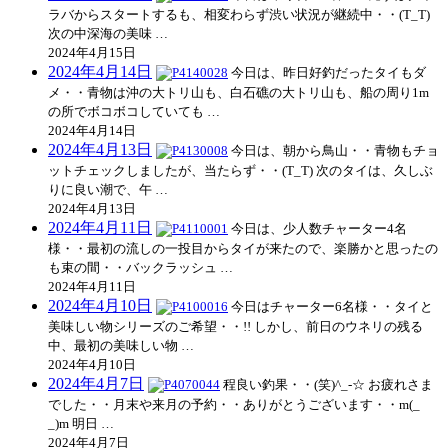
ラバからスタートするも、相変わらず渋い状況が継続中・・(T_T)
次の中深海の美味 …
2024年4月15日
2024年4月14日
今日は、昨日好釣だったタイもダ
メ・・青物は沖の大トリ山も、白石礁の大トリ山も、船の周り1m
の所でボコボコしていても …
2024年4月14日
2024年4月13日
今日は、朝から鳥山・・青物もチョ
ットチェックしましたが、当たらず・・(T_T) 次のタイは、久しぶ
りに良い潮で、午 …
2024年4月13日
2024年4月11日
今日は、少人数チャーター4名
様・・最初の流しの一投目からタイが来たので、楽勝かと思ったの
も束の間・・バックラッシュ …
2024年4月11日
2024年4月10日
今日はチャーター6名様・・タイと
美味しい物シリーズのご希望・・!! しかし、前日のウネリの残る
中、最初の美味しい物 …
2024年4月10日
2024年4月7日
程良い釣果・・(笑)^_-☆ お疲れさま
でした・・月末や来月の予約・・ありがとうございます・・m(_
_)m 明日 …
2024年4月7日