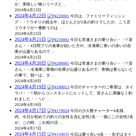
が、美味しい物シリーズと …
2024年4月23日
2024年4月22日
今日は、ファミリーフィッシン
グ・・!! ウネリの残る中、ほとんどが2名の釣りでしたが、こう言
うウネリが一番酔うのは …
2024年4月22日
2024年4月21日
今日も常連さまの乗り合い・・!! 皆
さん・・4日間ブリの食事が続いた方や、冷凍庫に青いの赤いの在
庫が山盛りあるので …
2024年4月21日
2024年4月20日
今日は常連さまの乗り合い・・!! 皆
さん・・冷凍庫に青物の在庫が山盛りあるので、青物は要らないと
の事で、朝一は、タ …
2024年4月20日
2024年4月19日
今日のチャーターのご希望は、タイ
ラバ・・!! 朝からコンスタントにヒットして、皆さんに満遍なく釣
れました・・＼(^ …
2024年4月19日
2024年4月17日
今日の少人数チャーター4名様、
内、今日が初めての釣りの女性を含む女性2名・・後にこの女性2名
が、この時、これ程の活 …
2024年4月17日
2024年4月15日
今日は乗り合い4名・・先ずはタイ