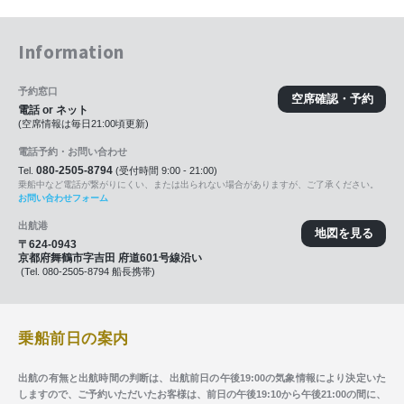
Information
予約窓口
空席確認・予約
電話 or ネット
(空席情報は毎日21:00頃更新)
電話予約・お問い合わせ
080-2505-8794
Tel.
(受付時間 9:00 - 21:00)
乗船中など電話が繋がりにくい、または出られない場合がありますが、ご了承ください。
お問い合わせフォーム
出航港
地図を見る
〒624-0943
京都府舞鶴市字吉田 府道601号線沿い
(Tel. 080-2505-8794 船長携帯)
乗船前日の案内
出航の有無と出航時間の判断は、出航前日の午後19:00の気象情報により決定いた
しますので、ご予約いただいたお客様は、前日の午後19:10から午後21:00の間に、