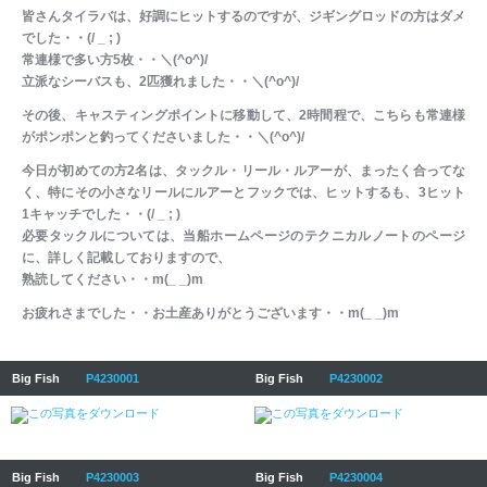
皆さんタイラバは、好調にヒットするのですが、ジギングロッドの方はダメ
でした・・(/ _ ; )
常連様で多い方5枚・・＼(^o^)/
立派なシーバスも、2匹獲れました・・＼(^o^)/
その後、キャスティングポイントに移動して、2時間程で、こちらも常連様
がポンポンと釣ってくださいました・・＼(^o^)/
今日が初めての方2名は、タックル・リール・ルアーが、まったく合ってな
く、特にその小さなリールにルアーとフックでは、ヒットするも、3ヒット
1キャッチでした・・(/ _ ; )
必要タックルについては、当船ホームページのテクニカルノートのページ
に、詳しく記載しておりますので、
熟読してください・・m(_ _)m
お疲れさまでした・・お土産ありがとうございます・・m(_ _)m
Big Fish
P4230001
Big Fish
P4230002
Big Fish
P4230003
Big Fish
P4230004