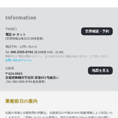
Information
予約窓口
空席確認・予約
電話 or ネット
(空席情報は毎日21:00頃更新)
電話予約・お問い合わせ
080-2505-8794
Tel.
(受付時間 9:00 - 21:00)
乗船中など電話が繋がりにくい、または出られない場合がありますが、ご了承ください。
お問い合わせフォーム
出航港
地図を見る
〒624-0943
京都府舞鶴市字吉田 府道601号線沿い
(Tel. 080-2505-8794 船長携帯)
乗船前日の案内
出航の有無と出航時間の判断は、出航前日の午後19:00の気象情報により決定いた
しますので、ご予約いただいたお客様は、前日の午後19:10から午後21:00の間に、