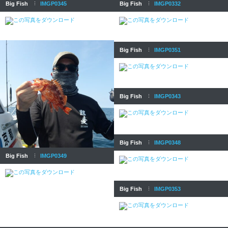
Big Fish
IMGP0345
Big Fish
IMGP0332
Big Fish
IMGP0351
Big Fish
IMGP0343
Big Fish
IMGP0348
Big Fish
IMGP0349
Big Fish
IMGP0353