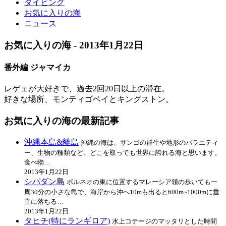
ダイビング
お気に入りの海
ニュース
お気に入りの海 -
2013年1月22日
番外編 ジャマイカ
レゲェが大好きで、過去2回20日以上の滞在。
好きな場所、モンティゴベイとキングストン。
お気に入りの海の最新記事
沖縄本島&離島
沖縄の海は、サンゴの群生や地形のバラエティ
ー、生物の種類など、どこを取っても世界に誇れる海と思います。
食べ物…
2013年1月22日
シパダン島
ボルネオの東に位置するマレーシア領の歩いても一
周30分の小さな島で、海岸から沖へ10mも出ると600m~1000mに垂
直に落ちる…
2013年1月22日
タヒチ(特にランギロア)
水上コテージのマッタリとした時間