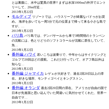
とは裏腹に、水中は驚異の世界!! まずは水深1000mの外洋でエント
リーして、20m付近…
2013年1月22日
モルディブ
リゾートでは、ハウスリーフが綺麗なバドゥがお奨
め。 海岸を歩いても一周5分で元の位置まで帰って来る小さな島で
すが、…
2013年1月22日
バリ島
バリ島では、デンパサールから車で3時間弱のトランベン
の沈船には、色とりどりのソフトコラールが沈船に群生していて、
魚…
2013年1月22日
番外編 ハワイ
若いころは波乗りで、中年からはサイクリングと
ゴルフで20回ほどの渡航。 これだけ行っていて、オアフ島以外は
知らな…
2013年1月22日
番外編 ジャマイカ
レゲェが大好きで、過去2回20日以上の滞
在。 好きな場所、モンティゴベイとキングストン。
2013年1月22日
番外編 オランダ
過去2回20日間の滞在。 アメリカが自由の国で
日本が先進国と思い込んでいた間違いに気付かせてくれた、世界一
自由でマ…
2013年1月22日