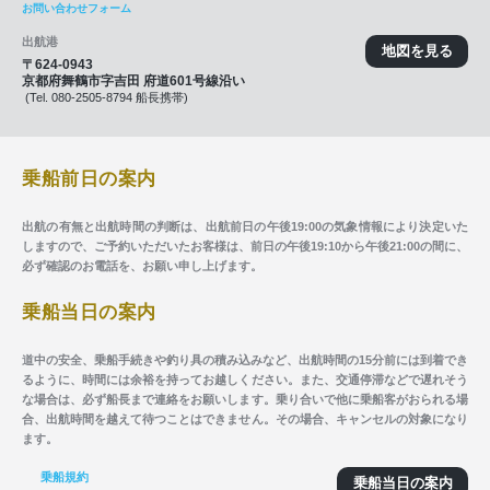
お問い合わせフォーム
出航港
地図を見る
〒624-0943
京都府舞鶴市字吉田 府道601号線沿い
(Tel. 080-2505-8794 船長携帯)
乗船前日の案内
出航の有無と出航時間の判断は、出航前日の午後19:00の気象情報により決定いた
しますので、ご予約いただいたお客様は、前日の午後19:10から午後21:00の間に、
必ず確認のお電話を、お願い申し上げます。
乗船当日の案内
道中の安全、乗船手続きや釣り具の積み込みなど、出航時間の15分前には到着でき
るように、時間には余裕を持ってお越しください。また、交通停滞などで遅れそう
な場合は、必ず船長まで連絡をお願いします。乗り合いで他に乗船客がおられる場
合、出航時間を越えて待つことはできません。その場合、キャンセルの対象になり
ます。
乗船規約
乗船当日の案内