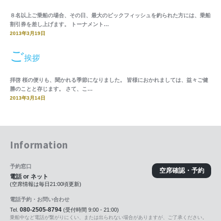
８名以上ご乗船の場合、その日、最大のビックフィッシュを釣られた方には、乗船
割引券を差し上げます。 トーナメント…
2013年3月19日
ご
挨拶
拝啓 桜の便りも、聞かれる季節になりました。 皆様におかれましては、益々ご健
勝のことと存じます。 さて、こ…
2013年3月14日
Information
予約窓口
空席確認・予約
電話 or ネット
(空席情報は毎日21:00頃更新)
電話予約・お問い合わせ
080-2505-8794
Tel.
(受付時間 9:00 - 21:00)
乗船中など電話が繋がりにくい、または出られない場合がありますが、ご了承ください。