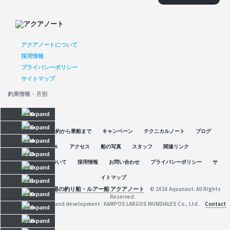
アクアノートについて
採用情報
プライバシーポリシー
サイトマップ
釣果情報・月別
2026
2025
空席情報
予約から乗船まで
キャンペーン
テクニカルノート
ブログ
2024
Ｑ＆Ａ
アクセス
船の写真
スタッフ
関連リンク
2023
アクアノートについて
採用情報
お問い合わせ
プライバシーポリシー
サ
2022
イトマップ
2021
京都府舞鶴港の釣り船・ルアー船 アクアノート
© 2026 Aquanaut. All Rights
2020
Reserved.
Web planning and development : KAMPOS LARGOS MUNDIALES Co., Ltd.
Contact
2019
2018