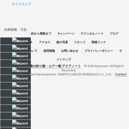
サイトマップ
釣果情報・月別
空席情報
予約から乗船まで
キャンペーン
テクニカルノート
ブログ
2026
Ｑ＆Ａ
アクセス
船の写真
スタッフ
関連リンク
2025
アクアノートについて
採用情報
お問い合わせ
プライバシーポリシー
サ
2024
イトマップ
2023
京都府舞鶴港の釣り船・ルアー船 アクアノート
© 2026 Aquanaut. All Rights
Reserved.
2022
Web planning and development : KAMPOS LARGOS MUNDIALES Co., Ltd.
Contact
2021
2020
2019
2018
2017
2016
2015