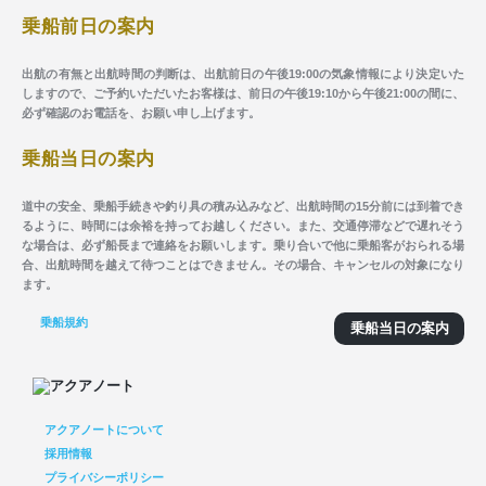
乗船前日の案内
出航の有無と出航時間の判断は、出航前日の午後19:00の気象情報により決定いた
しますので、ご予約いただいたお客様は、前日の午後19:10から午後21:00の間に、
必ず確認のお電話を、お願い申し上げます。
乗船当日の案内
道中の安全、乗船手続きや釣り具の積み込みなど、出航時間の15分前には到着でき
るように、時間には余裕を持ってお越しください。また、交通停滞などで遅れそう
な場合は、必ず船長まで連絡をお願いします。乗り合いで他に乗船客がおられる場
合、出航時間を越えて待つことはできません。その場合、キャンセルの対象になり
ます。
乗船規約
乗船当日の案内
アクアノートについて
採用情報
プライバシーポリシー